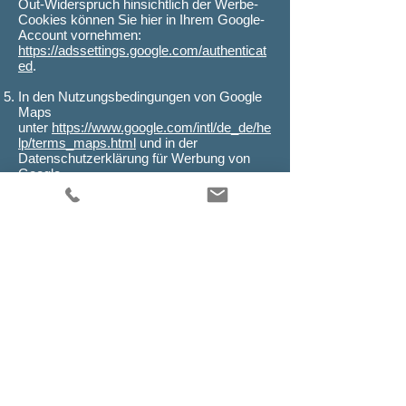
Out-Widerspruch hinsichtlich der Werbe-
Cookies können Sie hier in Ihrem Google-
Account vornehmen:
https://adssettings.google.com/authenticat
ed
.
In den Nutzungsbedingungen von Google
Maps
unter
https://www.google.com/intl/de_de/he
lp/terms_maps.html
und in der
Datenschutzerklärung für Werbung von
Google
unter
https://policies.google.com/technologi
es/ads
finden Sie weitere Informationen
zur Verwendung von Google Cookies und
deren Werbetechnologien, Speicherdauer,
Anonymisierung, Standortdaten,
Funktionsweise und Ihre Rechte.
Allgemeine Datenschutzerklärung von
Google:
https://policies.google.com/privacy
.
Google ist nach dem EU-US Privacy
Shield zertifiziert
(
https://www.privacyshield.gov/EU-US-
Framework
) und daher verpflichtet
europäisches Datenschutzrecht